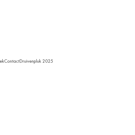
ek
Contact
Druivenpluk 2025