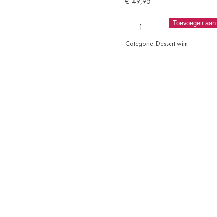
€
49,95
Frans
Toevoegen aan
aantal
Categorie:
Dessert wijn