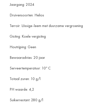
Jaargang: 2024
Druivensoorten: Helios
Terroir: Lössige-leem met duurzame vergroening
Gisting: Koele vergisting
Houtrijping: Geen
Bewaaradvies: 20 jaar
Serveertemperatuur: 10° C
Totaal zuren: 10 g/l
PH waarde: 4,2
Suikerrestant: 280 g/l