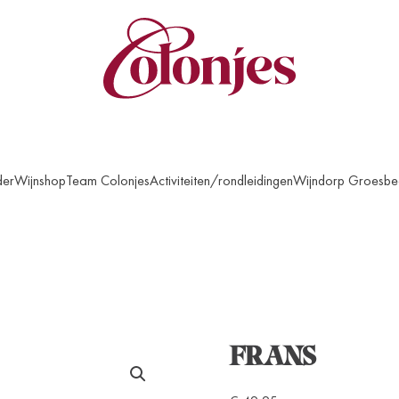
der
Wijnshop
Team Colonjes
Activiteiten/rondleidingen
Wijndorp Groesbe
FRANS