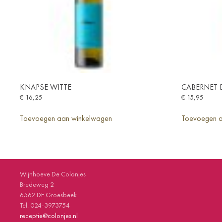
KNAPSE WITTE
CABERNET 
€
16,25
€
15,95
Toevoegen aan winkelwagen
Toevoegen a
Wijnhoeve De Colonjes
Bredeweg 2
6562 DE Groesbeek
Tel. 024-3973754
receptie@colonjes.nl