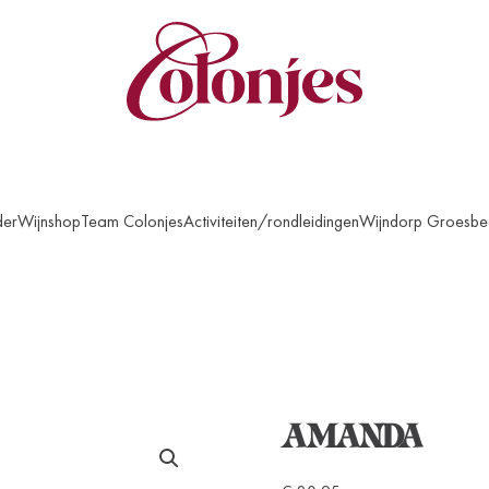
der
Wijnshop
Team Colonjes
Activiteiten/rondleidingen
Wijndorp Groesbe
AMANDA