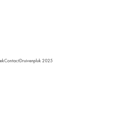
ek
Contact
Druivenpluk 2025